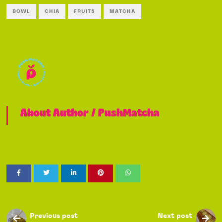
BOWL
CHIA
FRUITS
MATCHA
About Author /
PushMatcha
Previous post
Next post