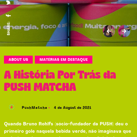
SHARE:
ABOUT US
MATÉRIAS EM DESTAQUE
A História Por Trás da
PUSH MATCHA
PushMatcha
4 de August de 2021
Quando Bruno Rohlfs (sócio-fundador da PUSH) deu o
primeiro gole naquela bebida verde, não imaginava que