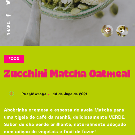
SHARE:
FOOD
Zucchini Matcha Oatmeal
PushMatcha
14 de June de 2021
Abobrinha cremosa e espessa de aveia Matcha para
uma tigela de café da manhã, deliciosamente VERDE.
Sabor de chá verde brilhante, naturalmente adoçado
com adição de vegetais e fácil de fazer!