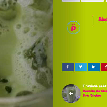
Drinks
Lifestyle
Abo
About
Us
Contact
Us
Search
Previous post
Receita de Cha
Pré-Treino