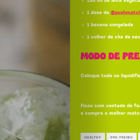
150 ml de leite vegeta
1 dose de
@pushmatc
1 banana congelada
1 colher de chá de né
MODO DE PR
Coloque tudo no liquidif
Ficou com vontade de fa
e compre o melhor match
Food
HEALTHY
PRÉ-TREINO