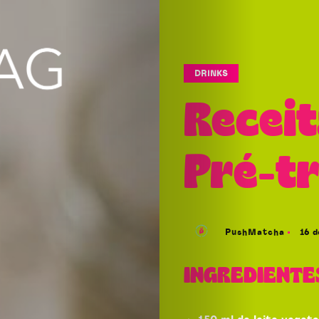
DRINKS
Recei
Pré-t
PushMatcha
16 d
INGREDIENTE